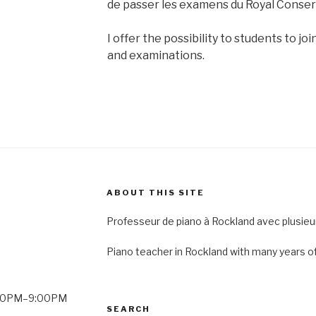
de passer les examens du Royal Conser
I offer the possibility to students to j
and examinations.
ABOUT THIS SITE
Professeur de piano à Rockland avec plusieu
Piano teacher in Rockland with many years o
3:00PM–9:00PM
SEARCH